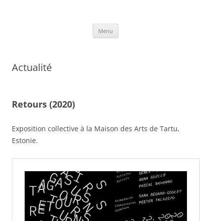
Aller
au
Damien Beyrouthy
contenu
Art contemporain
Menu
Actualité
Retours (2020)
Exposition collective à la Maison des Arts de Tartu,
Estonie.